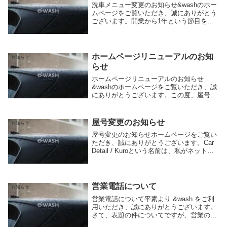
洗車メニュー変更のお知らせ&washのホー
ムページをご覧いただき、誠にありがとう
ございます。開業から1年という節目を迎
えまして、これまでの経験などを踏まえ洗
車メニューの見直しを行いました。今まで
のように洗車のベースプランを選んでいた
だきそこ...
ホームページリニューアルのお知
お知らせ
らせ
ホームページリニューアルのお知らせ
&washのホームページをご覧いただき、誠
にありがとうございます。この度、屋号変
更に伴いホームページを全面的にリニュー
アルいたしました。より使いやすいホーム
ページを目指して、デザインとページの構
屋号変更のお知らせ
お知らせ
成を見直しま...
屋号変更のお知らせホームページをご覧い
ただき、誠にありがとうございます。Car
Detail / Kuroという名前は、私がネットで
Kuro名義を使用していたことから安直に付
けたものでした。開業してから1年が経過
しまして、良いタイミングなの...
営業電話について
お知らせ
営業電話について平素より &wash をご利
用いただき、誠にありがとうございます。
さて、表題の件についてですが、営業の電
話が多くかかってきている状況です。以下